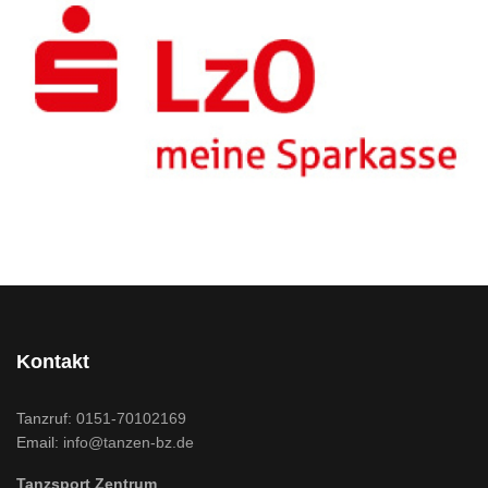
Kontakt
Tanzruf:
0151-70102169
Email:
info@tanzen-bz.de
Tanzsport Zentrum