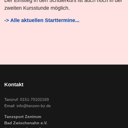
Der Einstieg in den Schülerkurs ist auch noch in der
zweiten Kursstunde möglich.
-> Alle aktuellen Starttermine...
Kontakt
Tanzruf:
0151-70102169
Email:
info@tanzen-bz.de
Tanzsport Zentrum
Bad Zwischenahn e.V.