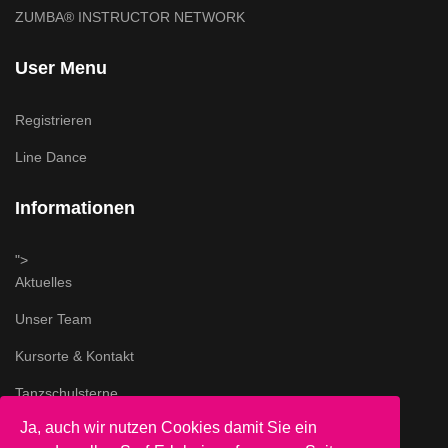
ZUMBA® INSTRUCTOR NETWORK
User Menu
Registrieren
Line Dance
Informationen
">
Aktuelles
Unser Team
Kursorte & Kontakt
Tanzschulsterne
Ja, auch wir nutzen Cookies damit Sie ein
Impressum & AGB