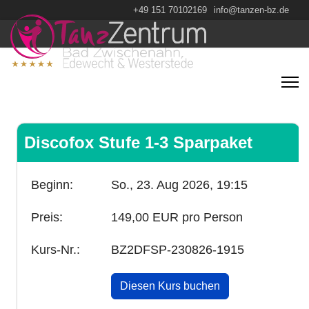
+49 151 70102169
info@tanzen-bz.de
Discofox Stufe 1-3 Sparpaket
Beginn:
So., 23. Aug 2026,
19:15
Preis:
149,00 EUR pro Person
Kurs-Nr.:
BZ2DFSP-230826-1915
Diesen Kurs buchen