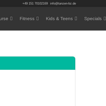
+49 151 70102169
info@tanzen-bz.de
urse
Fitness
Kids & Teens
Specials