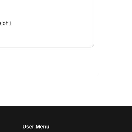
loh I
User Menu