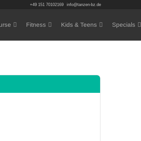
+49 151 70102169
info@tanzen-bz.de
urse
Fitness
Kids & Teens
Specials