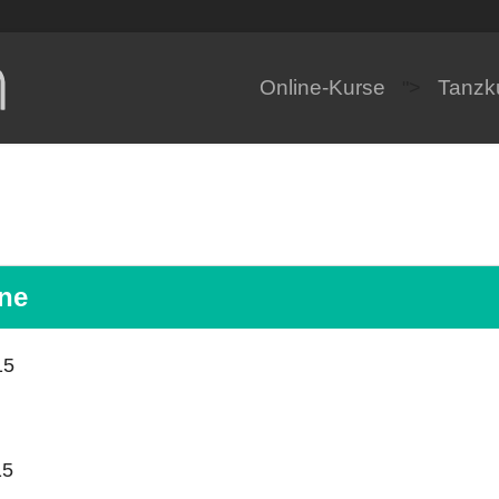
Online-Kurse
Tanzk
">
ene
15
15