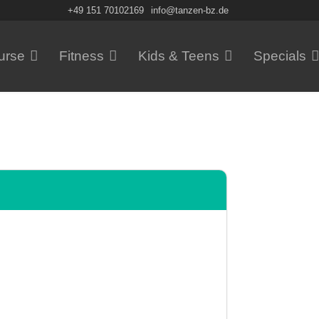
+49 151 70102169
info@tanzen-bz.de
urse
Fitness
Kids & Teens
Specials