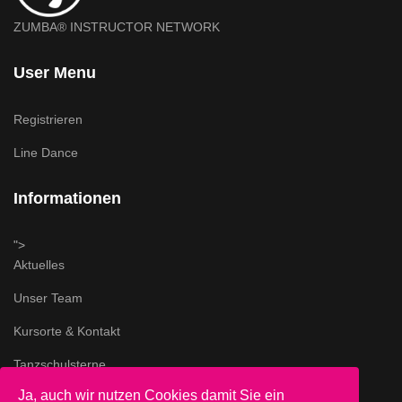
ZUMBA® INSTRUCTOR NETWORK
User Menu
Registrieren
Line Dance
Informationen
">
Aktuelles
Unser Team
Kursorte & Kontakt
Tanzschulsterne
Ja, auch wir nutzen Cookies damit Sie ein
Impressum & AGB