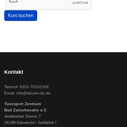
Kontakt
Tanzruf:
0151-70102169
Email:
info@tanzen-bz.de
Tanzsport Zentrum
Bad Zwischenahn e.V.
Jeddeloher Damm 7
26188 Edewecht / Jeddeloh I