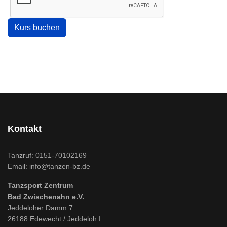
Kontakt
Tanzruf:
0151-70102169
Email:
info@tanzen-bz.de
Tanzsport Zentrum
Bad Zwischenahn e.V.
Jeddeloher Damm 7
26188 Edewecht / Jeddeloh I