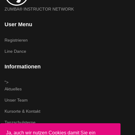
ZUMBA® INSTRUCTOR NETWORK
User Menu
Registrieren
Line Dance
Informationen
">
Aktuelles
Unser Team
Kursorte & Kontakt
Tanzschulsterne
Ja, auch wir nutzen Cookies damit Sie ein
Impressum & AGB